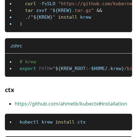
curl
-fsSLO
"https://github.com/kubernet
tar
 zxvf 
"
${KREW}
.tar.gz"
&&
  ./
"
${KREW}
"
install
 krew
)
.zshrc
# krew
export
PATH
=
"
${KREW_ROOT
:-
$HOME
/
.krew}
/bin
ctx
https://github.com/ahmetb/kubectx#installation
kubectl krew 
install
 ctx