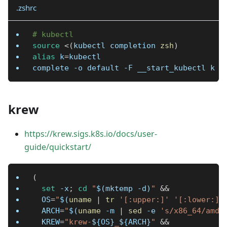
.zshrc
# kubectl
source
<
(
kubectl completion 
zsh
)
alias
k
=
kubectl
complete 
-o
 default 
-F
 __start_kubectl k
krew
https://krew.sigs.k8s.io/docs/user-
guide/quickstart/
(
set
 -x
;
cd
"
$(
mktemp 
-d
)
"
&&
OS
=
"
$(
uname
|
tr
'[:upper:]'
'[:lower:]'
ARCH
=
"
$(
uname
-m
|
sed
-e
's/x86_64/amd6
KREW
=
"krew-
${OS}
_
${ARCH}
"
&&