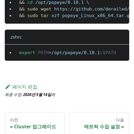
&&
cd
 /opt/popeye/0.10.1 
\
&&
sudo
wget
 https://github.com/derailed/p
&&
sudo
tar
 xzf popeye_Linux_x86_64.tar.gz
.zshrc
export
PATH
=
/opt/popeye/0.10.1:
$PATH
페이지 편집
최종 수정:
2026년 5월 14일
에
이전
다음
Cluster 업그레이드
메트릭 수집 설정