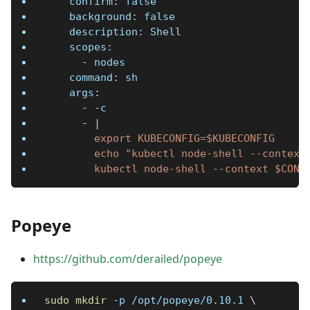
confirm
:
false
background
:
false
description
:
 Shell
scopes
:
-
 nodes
command
:
 sh
args
:
-
-
c
-
|
        export KUBECONFIG=$KUBECONFIG
        echo "kubectl node-shell --context
        kubectl node-shell --context $CONT
Popeye
https://github.com/derailed/popeye
sudo
mkdir
-p
 /opt/popeye/0.10.1 
\