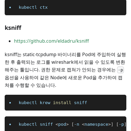
kubectl ctx
ksniff
https://github.com/eldadru/ksniff
ksniff는 static-tcpdump 바이너리를 Pod에 주입하여 실행
한 후 출력되는 로그를 wireshark에서 읽을 수 있도록 변환
해주는 툴입니다. 권한 문제로 캡쳐가 안되는 경우에는
-p
옵션을 사용하여 같은 Node에 새로운 Pod을 추가하여 캡
쳐를 수행할 수 있습니다.
kubectl krew 
install
 sniff
kubectl sniff 
<
pod
>
[
-n 
<
namespace
>
]
[
-p
]