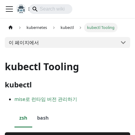
lol-IoT
kubernetes
kubectl
kubectl Tooling
이 페이지에서
kubectl Tooling
kubectl
mise로 런타임 버전 관리하기
zsh
bash