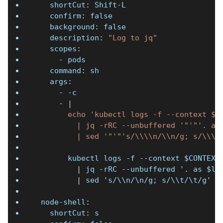
shortCut
:
 Shift
-
L
confirm
:
false
background
:
false
description
:
"Log to jq"
scopes
:
-
 pods
command
:
 sh
args
:
-
-
c
-
|
        echo 'kubectl logs -f --context $C
          | jq -rRC --unbuffered '"'"'. as
          | sed '"'"'s/\\\\n/\\n/g; s/\\\\
        kubectl logs 
-
f 
-
-
context $CONTEXT
|
 jq 
-
rRC 
-
-
unbuffered '. as $li
|
 sed 's/\\n/\n/g; s/\\t/\t/g'
node-shell
:
shortCut
:
 s