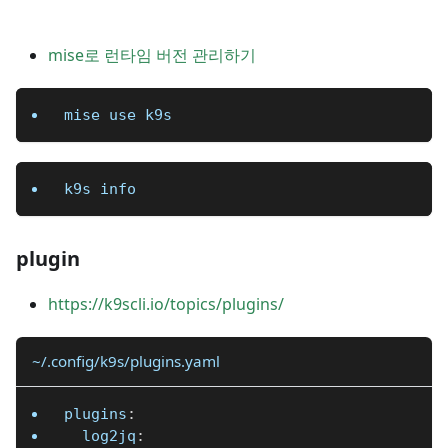
mise로 런타임 버전 관리하기
mise use k9s
k9s info
plugin
https://k9scli.io/topics/plugins/
~/.config/k9s/plugins.yaml
plugins
:
log2jq
: