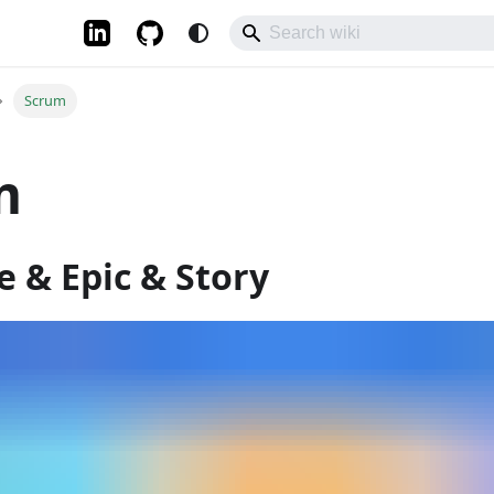
Scrum
m
ve & Epic & Story