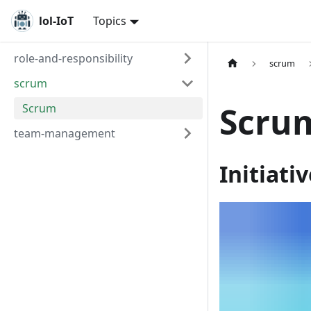
lol-IoT
Topics
role-and-responsibility
scrum
scrum
Scru
Scrum
team-management
Initiati