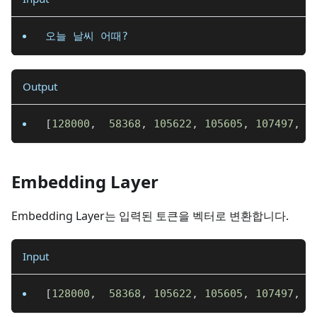
오늘 날씨 어때?
Output
[
128000
,
58368
,
105622
,
105605
,
107497
,
1
Embedding Layer
Embedding Layer는 입력된 토큰을 벡터로 변환합니다.
Input
[
128000
,
58368
,
105622
,
105605
,
107497
,
1