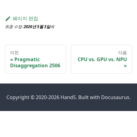
(X W_1 + b_1)
W_2 + b_2 \in
\mathbb{R}^{n
페이지 편집
\times d}
최종 수정:
2026년 5월 3일
에
이전
다음
Pragmatic
CPU vs. GPU vs. NPU
Disaggregation 2506
Copyright © 2020-2026 HandS. Built with Docusaurus.