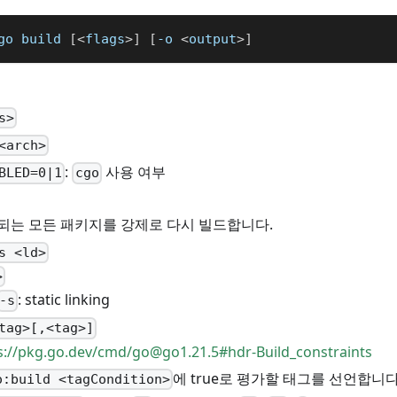
go build 
[
<
flags
>
]
[
-o 
<
output
>
]
s>
<arch>
:
사용 여부
BLED=0|1
cgo
용되는 모든 패키지를 강제로 다시 빌드합니다.
s <ld>
>
: static linking
-s
tag>[,<tag>]
s://pkg.go.dev/cmd/
go@go1.21.5
#hdr-Build_constraints
에 true로 평가할 태그를 선언합니다
o:build <tagCondition>