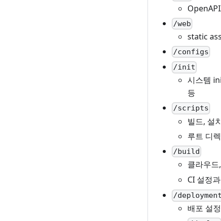
OpenAP
/web
static as
/configs
/init
시스템 ini
등
/scripts
빌드, 설
루트 디렉
/build
클라우드,
CI 설정
/deploymen
배포 설정