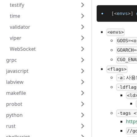
testify
[
<
envs
>
]
 
time
validator
<envs>
viper
GOOS=<o
WebSocket
GOARCH=
grpc
CGO_ENA
<flags>
javascript
: 사
-a
labview
-ldflag
makefile
<ld
probot
-tags <
python
http
rust
//g