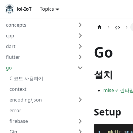
lol-IoT
Topics
concepts
go
cpp
Go
dart
flutter
go
설치
C 코드 사용하기
context
mise로 런타
encoding/json
Setup
error
firebase
Gin
mkdir
<
pa