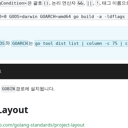
은 괄호
, 논리 연산자
,
,
, 태그 이름으
gCondition>
()
&&
||
!
D=0 GOOS=darwin GOARCH=amd64 go build -a -ldflags 
와
는
OS
GOARCH
go tool dist list | column -c 75 | c
l
가
경로에 설치됩니다.
GOBIN
Layout
ub.com/golang-standards/project-layout