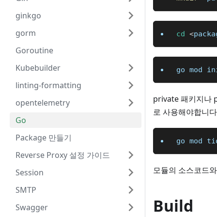
ginkgo
gorm
cd
<
packa
Goroutine
Kubebuilder
go mod in
linting-formatting
private 패키지
opentelemetry
로 사용해야합니다
Go
Package 만들기
go mod ti
Reverse Proxy 설정 가이드
모듈의 소스코드
Session
SMTP
Build
Swagger