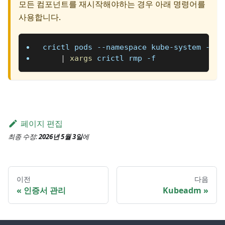
모든 컴포넌트를 재시작해야하는 경우 아래 명령어를
사용합니다.
crictl pods 
--namespace
 kube-system 
--na
|
xargs
 crictl rmp 
-f
페이지 편집
최종 수정:
2026년 5월 3일
에
이전
다음
인증서 관리
Kubeadm