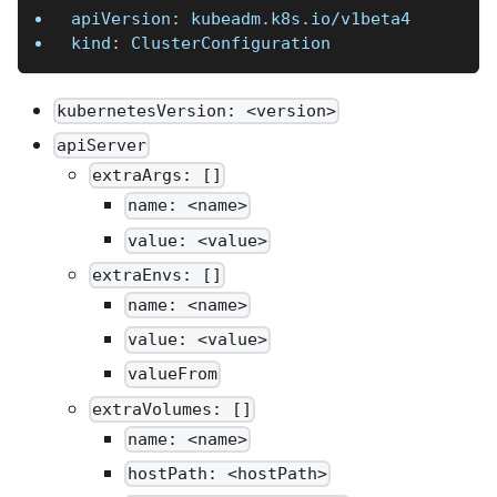
apiVersion
:
 kubeadm.k8s.io/v1beta4
kind
:
 ClusterConfiguration
kubernetesVersion: <version>
apiServer
extraArgs: []
name: <name>
value: <value>
extraEnvs: []
name: <name>
value: <value>
valueFrom
extraVolumes: []
name: <name>
hostPath: <hostPath>