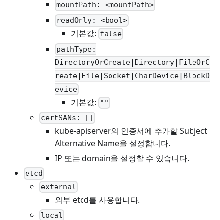
mountPath: <mountPath>
readOnly: <bool>
기본값:
false
pathType:
DirectoryOrCreate|Directory|FileOrC
reate|File|Socket|CharDevice|BlockD
evice
기본값:
""
certSANs: []
kube-apiserver의 인증서에 추가할 Subject
Alternative Name을 설정합니다.
IP 또는 domain을 설정할 수 있습니다.
etcd
external
외부 etcd를 사용합니다.
local