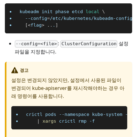
kubeadm init phase etcd 
local
\
--config
=
/etc/kubernetes/kubeadm-config.
[
<
flag
>
..
.
]
:
설정
--config=<file>
ClusterConfiguration
파일을 지정합니다.
경고
설정은 변경되지 않았지만, 설정에서 사용된 파일이
변경되어 kube-apiserver를 재시작해야하는 경우 아
래 명령어를 사용합니다.
crictl pods 
--namespace
 kube-system 
--na
|
xargs
 crictl rmp 
-f