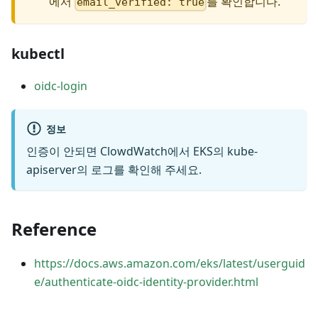
에서
를 확인합니다.
email_verified: true
kubectl
oidc-login
정보
인증이 안되면 ClowdWatch에서 EKS의 kube-
apiserver의 로그를 확인해 주세요.
Reference
https://docs.aws.amazon.com/eks/latest/userguid
e/authenticate-oidc-identity-provider.html