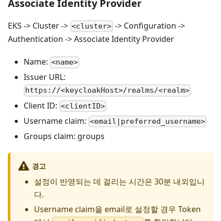
Associate Identity Provider
EKS -> Cluster ->
-> Configuration ->
<cluster>
Authentication -> Associate Identity Provider
Name:
<name>
Issuer URL:
https://<keycloakHost>/realms/<realm>
Client ID:
<clientID>
Username claim:
<email|preferred_username>
Groups claim: groups
경고
설정이 반영되는 데 걸리는 시간은 30분 내외입니
다.
Username claim을 email로 설정할 경우 Token