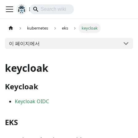
lol-IoT
kubernetes
eks
keycloak
이 페이지에서
keycloak
Keycloak
Keycloak OIDC
EKS