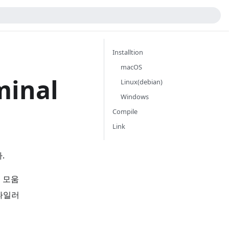
Installtion
macOS
minal
Linux(debian)
Windows
Compile
Link
.
구 모움
컴파일러