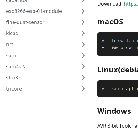
capacitor
Download:
https
esp8266-esp-01-module
macOS
fine-dust-sensor
kicad
brew tap 
nrf
&&
 brew 
i
sam
sam4s2a
Linux(debi
stm32
tricore
sudo
apt-
Windows
AVR 8-bit Tool