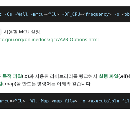
c
-Os
-Wall
-mmcu
=
<
MCU
>
-DF_CPU
=
<
frequency
>
-o
<
ob
: 사용할 MCU 설정.
>
gcc.gnu.org/onlinedocs/gcc/AVR-Options.html
든
목적 파일
(.o)과 사용된 라이브러리를 링크해서
실행 파일
(.e
일
(.map)을 만드는 명령어는 아래와 같습니다.
mmcu
=
<
MCU
>
 -Wl,-Map,
<
map file
>
-o
<
executalble fil