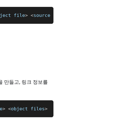
ject file
>
<
source files
>
lf)을 만들고, 링크 정보를
e
>
<
object files
>