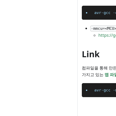
avr-gcc 
-
-mmcu=<MCU
https://
Link
컴파일을 통해 만
가지고 있는
맵 파
avr-gcc 
-