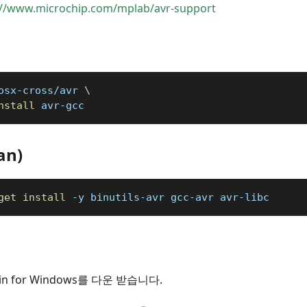
://www.microchip.com/mplab/avr-support
osx-cross/avr 
\
nstall
 avr-gcc
an)
get
install
-y
 binutils-avr gcc-avr avr-libc
chain for Windows를 다운 받습니다.