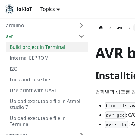
lol-IoT
Topics
arduino
avr
avr
AVR b
Build project in Terminal
Internal EEPROM
I2C
Installt
Lock and Fuse bits
Use printf with UART
컴파일과 링크를 
Upload executable file in Atmel
binutils-a
studio 7
: 
avr-gcc
Upload executable file in
Terminal
:
avr-libc