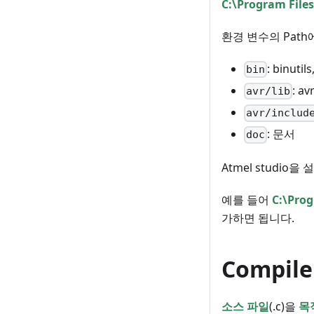
C:\Program Files
환경 변수의 Path
: binutil
bin
: av
avr/lib
avr/includ
: 문서
doc
Atmel studio을
예를 들어
C:\Prog
가하면 됩니다.
Compile
소스 파일
(.c)을
목