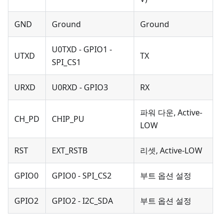
GND
Ground
Ground
U0TXD - GPIO1 -
UTXD
TX
SPI_CS1
URXD
U0RXD - GPIO3
RX
파워 다운, Active-
CH_PD
CHIP_PU
LOW
RST
EXT_RSTB
리셋, Active-LOW
GPIO0
GPIO0 - SPI_CS2
부트 옵션 설정
GPIO2
GPIO2 - I2C_SDA
부트 옵션 설정