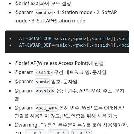
@brief 와이파이 모드 설정
@param
‣ 1: Station mode ‣ 2: SoftAP
<mode>
mode ‣ 3: SoftAP+Station mode
AT+CWJAP_CUR
=
<
ssid
>
,
<
pwd
>
[
,
<
bssid
>
]
[
,
<
pci_
AT+CWJAP_DEF
=
<
ssid
>
,
<
pwd
>
[
,
<
bssid
>
]
[
,
<
pci_
@brief AP(Wireless Access Point)에 연결
@param
무선 네트워크 명, 문자열
<ssid>
@param
암호, 문자열
<pwd>
@param
옵션 변수, AP의 MAC 주소, 문자
<bssid>
열
@param
옵션 변수, WEP 또는 OPEN AP
<pci_en>
연결을 허용하지 않고, PCI 인증을 위해 사용 가능
@warning , " \ 등의 특수문자는 \ 를 붙여 사용해야함.
e.g.,
,
,
, -> \,
" -> \"
\ -> \\