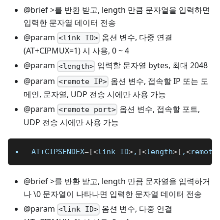
@brief >를 반환 받고, length 만큼 문자열을 입력하면
입력한 문자열 데이터 전송
@param
옴션 변수, 다중 연결
<link ID>
(AT+CIPMUX=1) 시 사용, 0 ~ 4
@param
입력할 문자열 bytes, 최대 2048
<length>
@param
옴션 변수, 접속할 IP 또는 도
<remote IP>
메인, 문자열, UDP 전송 시에만 사용 가능
@param
옵션 변수, 접속할 포트,
<remote port>
UDP 전송 시에만 사용 가능
AT+CIPSENDEX
=
[
<
link ID
>
,
]
<
length
>
[
,
<
remote
@brief >를 반환 받고, length 만큼 문자열을 입력하거
나 \0 문자열이 나타나면 입력한 문자열 데이터 전송
@param
옴션 변수, 다중 연결
<link ID>