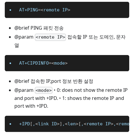
AT+PING
=
<
remote IP
>
@brief PING 패킷 전송
@param
접속할 IP 또는 도메인, 문자
<remote IP>
열
AT+CIPDINFO
=
<
mode
>
@brief 접속한 IP,port 정보 반환 설정
@param
‣ 0: does not show the remote IP
<mode>
and port with +IPD. ‣ 1: shows the remote IP and
port with +IPD.
+IPD
[
,
<
link ID
>
]
,
<
len
>
[
,
<
remote IP
>
,
<
remot