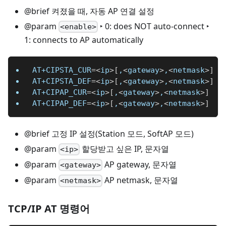
@brief 켜졌을 때, 자동 AP 연결 설정
@param
‣ 0: does NOT auto-connect ‣
<enable>
1: connects to AP automatically
AT+CIPSTA_CUR
=
<
ip
>
[
,
<
gateway
>
,
<
netmask
>
]
AT+CIPSTA_DEF
=
<
ip
>
[
,
<
gateway
>
,
<
netmask
>
]
AT+CIPAP_CUR
=
<
ip
>
[
,
<
gateway
>
,
<
netmask
>
]
AT+CIPAP_DEF
=
<
ip
>
[
,
<
gateway
>
,
<
netmask
>
]
@brief 고정 IP 설정(Station 모드, SoftAP 모드)
@param
할당받고 싶은 IP, 문자열
<ip>
@param
AP gateway, 문자열
<gateway>
@param
AP netmask, 문자열
<netmask>
TCP/IP AT 명령어