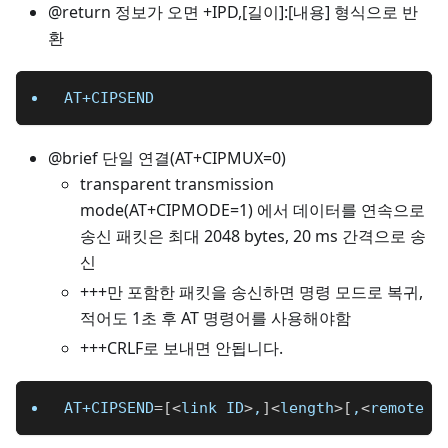
@return 정보가 오면 +IPD,[길이]:[내용] 형식으로 반
환
AT+CIPSEND
@brief 단일 연결(AT+CIPMUX=0)
transparent transmission
mode(AT+CIPMODE=1) 에서 데이터를 연속으로
송신 패킷은 최대 2048 bytes, 20 ms 간격으로 송
신
+++만 포함한 패킷을 송신하면 명령 모드로 복귀,
적어도 1초 후 AT 명령어를 사용해야함
+++CRLF로 보내면 안됩니다.
AT+CIPSEND
=
[
<
link ID
>
,
]
<
length
>
[
,
<
remote I