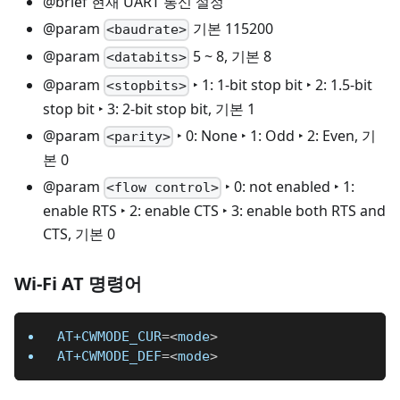
@brief 현재 UART 통신 설정
@param
기본 115200
<baudrate>
@param
5 ~ 8, 기본 8
<databits>
@param
‣ 1: 1-bit stop bit ‣ 2: 1.5-bit
<stopbits>
stop bit ‣ 3: 2-bit stop bit, 기본 1
@param
‣ 0: None ‣ 1: Odd ‣ 2: Even, 기
<parity>
본 0
@param
‣ 0: not enabled ‣ 1:
<flow control>
enable RTS ‣ 2: enable CTS ‣ 3: enable both RTS and
CTS, 기본 0
Wi-Fi AT 명령어
AT+CWMODE_CUR
=
<
mode
>
AT+CWMODE_DEF
=
<
mode
>