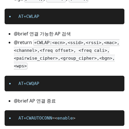
AT+CWLAP
@brief 연결 가능한 AP 검색
@return
+CWLAP:<ecn>,<ssid>,<rssi>,<mac>,
<channel>,<freq offset>, <freq cali>,
<pairwise_cipher>,<group_cipher>,<bgn>,
<wps>
AT+CWQAP
@brief AP 연결 종료
AT+CWAUTOCONN
=
<
enable
>