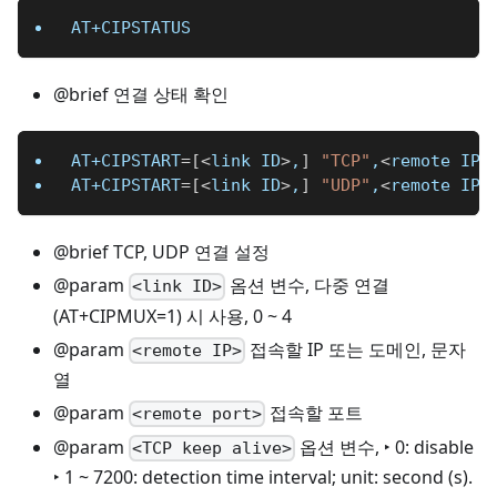
AT+CIPSTATUS
@brief 연결 상태 확인
AT+CIPSTART
=
[
<
link ID
>
,
]
"TCP"
,
<
remote IP
>
AT+CIPSTART
=
[
<
link ID
>
,
]
"UDP"
,
<
remote IP
>
@brief TCP, UDP 연결 설정
@param
옴션 변수, 다중 연결
<link ID>
(AT+CIPMUX=1) 시 사용, 0 ~ 4
@param
접속할 IP 또는 도메인, 문자
<remote IP>
열
@param
접속할 포트
<remote port>
@param
옵션 변수, ‣ 0: disable
<TCP keep alive>
‣ 1 ~ 7200: detection time interval; unit: second (s).