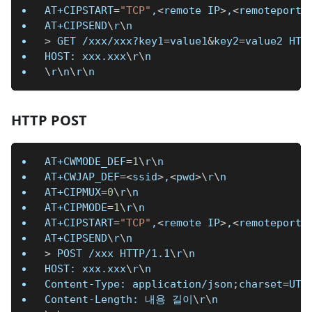
AT+CIPSTART
=
"TCP"
,
<
remote IP
>
,
<
remoteport
>
AT+CIPSEND
\
r
\
n
>
 GET /xxx/xxx?key1
=
value1
&
key2
=
value2 HTT
HOST: xxx.xxx
\
r
\
n
\
r
\
n
\
r
\
n
HTTP POST
AT+CWMODE_DEF
=
1
\
r
\
n
AT+CWJAP_DEF
=
<
ssid
>
,
<
pwd
>
\
r
\
n
AT+CIPMUX
=
0
\
r
\
n
AT+CIPMODE
=
1
\
r
\
n
AT+CIPSTART
=
"TCP"
,
<
remote IP
>
,
<
remoteport
>
AT+CIPSEND
\
r
\
n
>
 POST /xxx HTTP/1.1
\
r
\
n
HOST: xxx.xxx
\
r
\
n
Content-Type: application/json
;
charset
=
UTF
Content-Length: 내용 길이
\
r
\
n