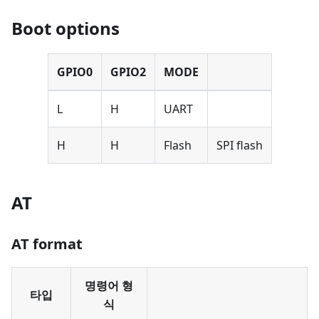
Boot options
GPIO0
GPIO2
MODE
L
H
UART
H
H
Flash
SPI flash
AT
AT format
명령어 형
타입
식