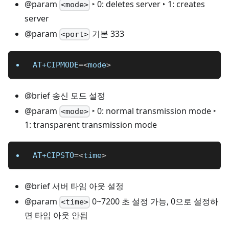
@param
‣ 0: deletes server ‣ 1: creates
<mode>
server
@param
기본 333
<port>
AT+CIPMODE
=
<
mode
>
@brief 송신 모드 설정
@param
‣ 0: normal transmission mode ‣
<mode>
1: transparent transmission mode
AT+CIPSTO
=
<
time
>
@brief 서버 타임 아웃 설정
@param
0~7200 초 설정 가능, 0으로 설정하
<time>
면 타임 아웃 안됨