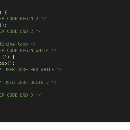
)
{
ER CODE BEGIN 2 */
(
)
;
ER CODE END 2 */
finite loop */
ER CODE BEGIN WHILE */
(
1
)
{
oop
(
)
;
* USER CODE END WHILE */
* USER CODE BEGIN 3 */
ER CODE END 3 */