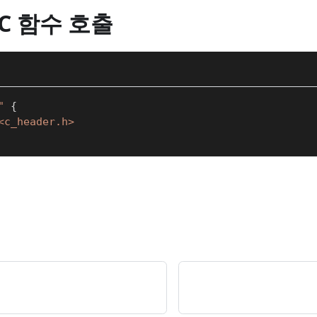
 C 함수 호출
"
{
<c_header.h>