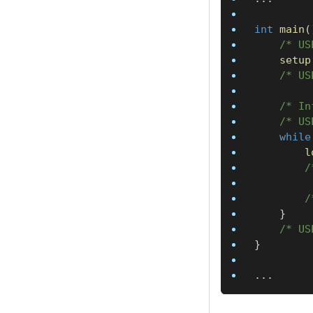
int
main
(
/* US
setup
/* US
/* In
/* US
while
l
/
/
}
/* US
}
.
.
.