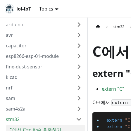
lol-IoT
Topics
arduino
stm32
avr
C에서
capacitor
esp8266-esp-01-module
fine-dust-sensor
extern "
kicad
nrf
extern "C"
sam
C++에서
extern 
sam4s2a
stm32
extern
"C
extern
"C
C에서 C++ 함수 호출하기