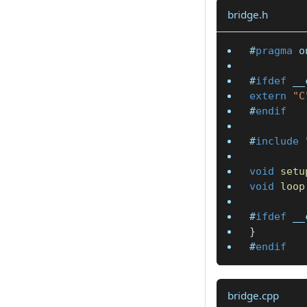
bridge.h
#
pragma
o
#
ifdef
__
extern
"C
#
endif
#
include
void
setu
void
loop
#
ifdef
__
}
#
endif
bridge.cpp