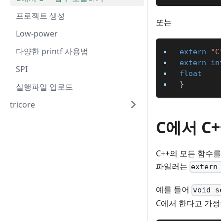
프로젝트 생성
또는
Low-power
다양한 printf 사용법
extern
"C
extern
in
SPI
float
}
실행파일 업로드
tricore
C에서 C
C++의 모든 함수를
파일러는
extern
예를 들어
void s
C에서 한다고 가정