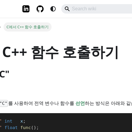
C에서 C++ 함수 호출하기
 C++ 함수 호출하기
C"
를 사용하여 전역 변수나 함수를
선언
하는 방식은 아래와 같
"C"
"
int
   x
;
"
float
func
(
)
;