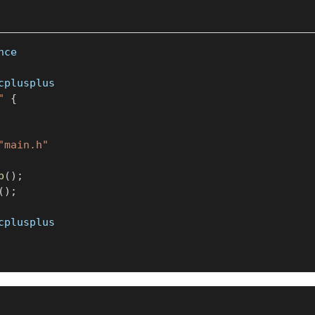
nce
cplusplus
"
{
"main.h"
p
(
)
;
(
)
;
cplusplus