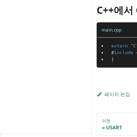
C++에서
main.cpp
extern
"C
#
include
}
페이지 편집
이전
USART