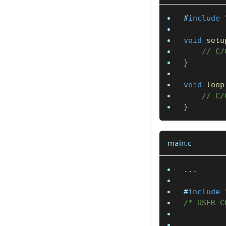
#
include
void
setu
// C
}
void
loop
// C
}
main.c
.
.
.
#
include
/* USER C
.
.
.