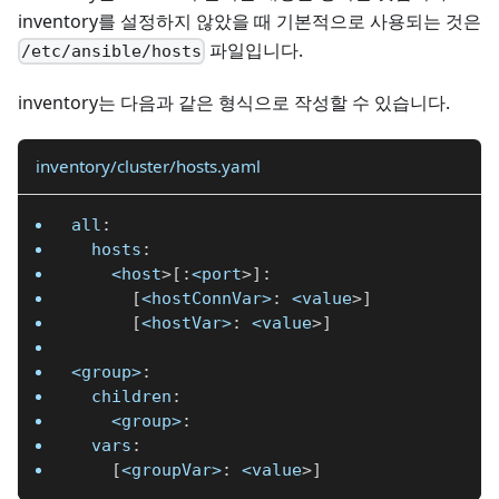
inventory를 설정하지 않았을 때 기본적으로 사용되는 것은
파일입니다.
/etc/ansible/hosts
inventory는 다음과 같은 형식으로 작성할 수 있습니다.
inventory/cluster/hosts.yaml
all
:
hosts
:
    <host
>
[
:
<port
>
]
:
[
<hostConnVar>
:
 <value
>
]
[
<hostVar>
:
 <value
>
]
<group>
:
children
:
<group>
:
vars
:
[
<groupVar>
:
 <value
>
]