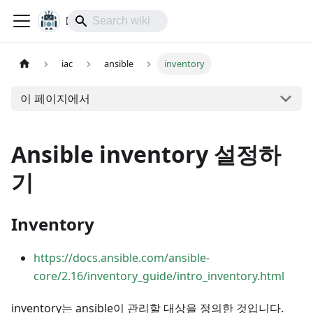
lol-IoT
iac
ansible
inventory
이 페이지에서
Ansible inventory 설정하
기
Inventory
https://docs.ansible.com/ansible-
core/2.16/inventory_guide/intro_inventory.html
inventory는 ansible이 관리할 대상을 정의한 것입니다.