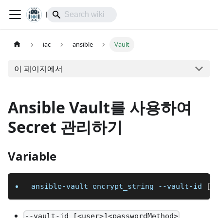
lol-IoT
iac
ansible
Vault
이 페이지에서
Ansible Vault를 사용하여
Secret 관리하기
Variable
ansible-vault encrypt_string --vault-id 
[
<
--vault-id [<user>]<passwordMethod>