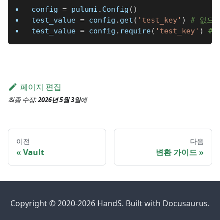
config 
=
 pulumi
.
Config
(
)
test_value 
=
 config
.
get
(
'test_key'
)
# 없으면
test_value 
=
 config
.
require
(
'test_key'
)
# 
페이지 편집
최종 수정:
2026년 5월 3일
에
이전
다음
Vault
변환 가이드
Copyright © 2020-2026 HandS. Built with Docusaurus.