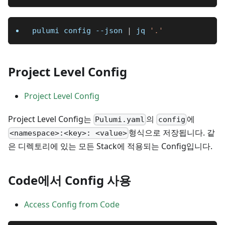
pulumi config 
--json
|
 jq 
'.'
Project Level Config
Project Level Config
Project Level Config는
의
에
Pulumi.yaml
config
형식으로 저장됩니다. 같
<namespace>:<key>: <value>
은 디렉토리에 있는 모든 Stack에 적용되는 Config입니다.
Code에서 Config 사용
Access Config from Code