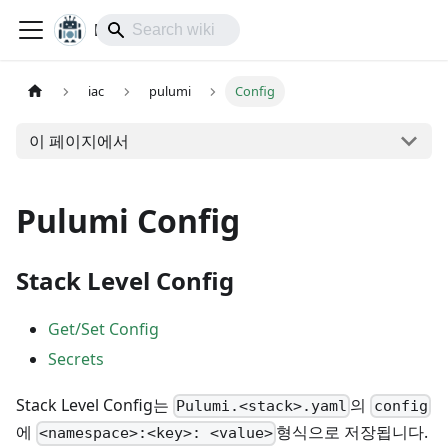
lol-IoT
iac
pulumi
Config
이 페이지에서
Pulumi Config
Stack Level Config
Get/Set Config
Secrets
Stack Level Config는
의
Pulumi.<stack>.yaml
config
에
형식으로 저장됩니다.
<namespace>:<key>: <value>