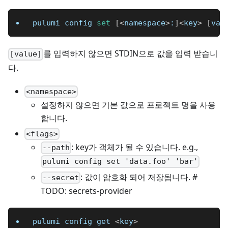
pulumi config 
set
[
<
namespace
>
:
]
<
key
>
[
val
를 입력하지 않으면 STDIN으로 값을 입력 받습니
[value]
다.
<namespace>
설정하지 않으면 기본 값으로 프로젝트 명을 사용
합니다.
<flags>
: key가 객체가 될 수 있습니다. e.g.,
--path
pulumi config set 'data.foo' 'bar'
: 값이 암호화 되어 저장됩니다. #
--secret
TODO: secrets-provider
pulumi config get 
<
key
>