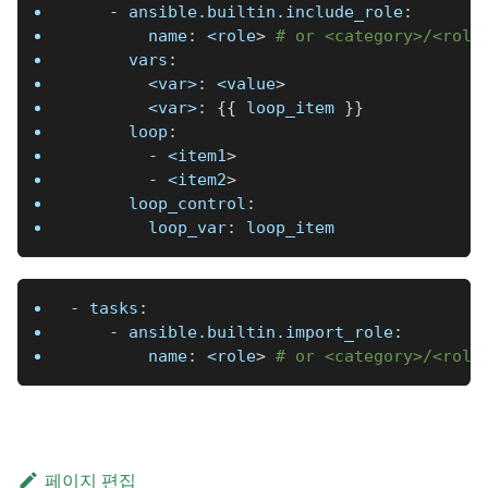
-
ansible.builtin.include_role
:
name
:
 <role
>
# or <category>/<role
vars
:
<var>
:
 <value
>
<var>
:
{
{
 loop_item 
}
}
loop
:
-
 <item1
>
-
 <item2
>
loop_control
:
loop_var
:
 loop_item
-
tasks
:
-
ansible.builtin.import_role
:
name
:
 <role
>
# or <category>/<role
페이지 편집