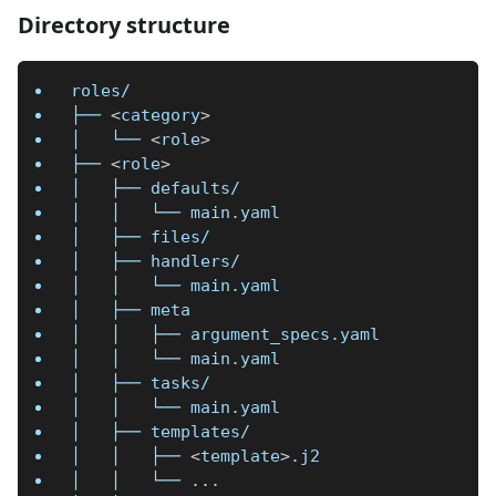
Directory structure
roles/
├── 
<
category
>
│   └── 
<
role
>
├── 
<
role
>
│   ├── defaults/
│   │   └── main.yaml
│   ├── files/
│   ├── handlers/
│   │   └── main.yaml
│   ├── meta
│   │   ├── argument_specs.yaml
│   │   └── main.yaml
│   ├── tasks/
│   │   └── main.yaml
│   ├── templates/
│   │   ├── 
<
template
>
.j2
│   │   └── 
..
.