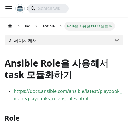
lol-IoT
iac
ansible
Role을 사용한 tasks 모듈화
이 페이지에서
Ansible Role을 사용해서
task 모듈화하기
https://docs.ansible.com/ansible/latest/playbook_
guide/playbooks_reuse_roles.html
Role