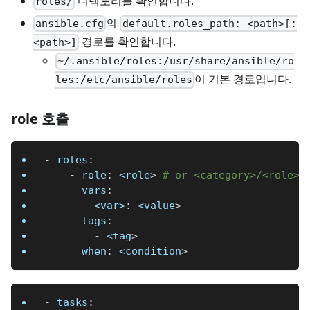
디렉토리를 확인합니다.
roles/
의
ansible.cfg
default.roles_path: <path>[:
경로를 확인합니다.
<path>]
~/.ansible/roles:/usr/share/ansible/ro
이 기본 경로입니다.
les:/etc/ansible/roles
role 호출
-
roles
:
-
role
:
 <role
>
# or <category>/<role>
vars
:
<var>
:
 <value
>
tags
:
-
 <tag
>
when
:
 <condition
>
-
tasks
: