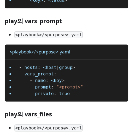
<key>
:
 <value
>
play의 vars_prompt
<playbook>/<purpose>.yaml
<playbook>/<purpose>.yaml
-
hosts
:
 <host
|
group
>
vars_prompt
:
-
name
:
 <key
>
prompt
:
"<prompt>"
private
:
true
play의 vars_files
<playbook>/<purpose>.yaml