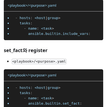
<playbook>/<purpose>.yaml
-
hosts
:
 <host
|
group
>
tasks
:
-
name
:
 <task
>
      ansible.builtin.include_vars
:
set_fact와 register
<playbook>/<purpose>.yaml
<playbook>/<purpose>.yaml
-
hosts
:
 <host
|
group
>
tasks
:
-
name
:
 <task
>
      ansible.builtin.set_fact
: