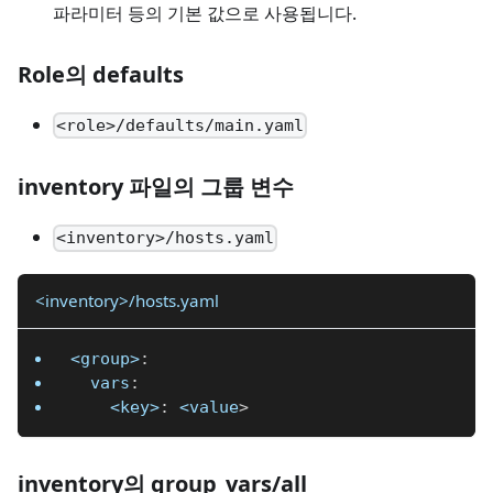
파라미터 등의 기본 값으로 사용됩니다.
Role의 defaults
<role>/defaults/main.yaml
inventory 파일의 그룹 변수
<inventory>/hosts.yaml
<inventory>/hosts.yaml
<group>
:
vars
:
<key>
:
 <value
>
inventory의 group_vars/all