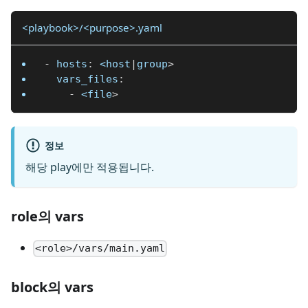
<playbook>/<purpose>.yaml
-
hosts
:
 <host
|
group
>
vars_files
:
-
 <file
>
정보
해당 play에만 적용됩니다.
role의 vars
<role>/vars/main.yaml
block의 vars