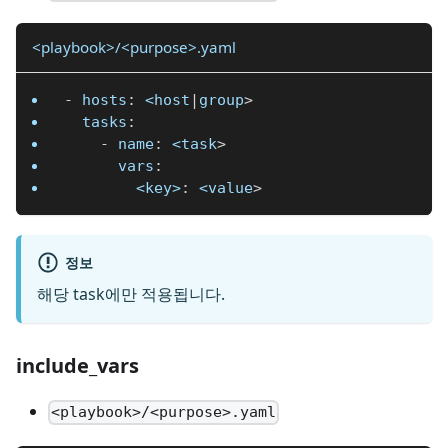
<playbook>/<purpose>.yaml
-
hosts
:
 <host
|
group
>
tasks
:
-
name
:
 <task
>
vars
:
<key>
:
 <value
>
정보
해당 task에만 적용됩니다.
include_vars
<playbook>/<purpose>.yaml