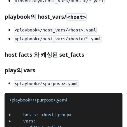
<inventory>/host_vars/<host>/*.yaml
playbook의 host_vars/
<host>
<playbook>/host_vars/<host>.yaml
<playbook>/host_vars/<host>/*.yaml
host facts 와 캐싱된 set_facts
play의 vars
<playbook>/<purpose>.yaml
<playbook>/<purpose>.yaml
-
hosts
:
 <host
|
group
>
vars
: