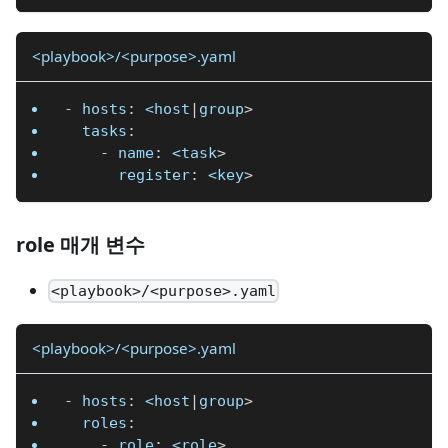
<playbook>/<purpose>.yaml
-
hosts
:
 <host
|
group
>
tasks
:
-
name
:
 <task
>
register
:
 <key
>
role 매개 변수
<playbook>/<purpose>.yaml
<playbook>/<purpose>.yaml
-
hosts
:
 <host
|
group
>
roles
:
-
role
:
 <role
>