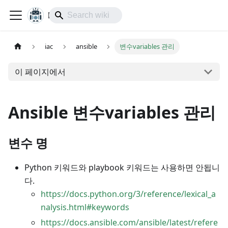
lol-IoT
iac
ansible
변수variables 관리
이 페이지에서
Ansible 변수variables 관리
변수 명
Python 키워드와 playbook 키워드는 사용하면 안됩니
다.
https://docs.python.org/3/reference/lexical_a
nalysis.html#keywords
https://docs.ansible.com/ansible/latest/refere