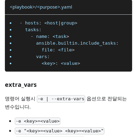
<playbook>/<purpose>.yaml
-
hosts
:
 <host
|
group
>
tasks
:
-
name
:
 <task
>
ansible.builtin.include_tasks
:
file
:
 <file
>
vars
:
<key>
:
 <value
>
extra_vars
명령어 실행시
옵션으로 전달되는
-e | --extra-vars
변수입니다.
-e <key>=<value>
-e "<key>=<value> <key>=<value>"