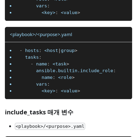
vars
:
<key>
:
 <value
>
<playbook>/<purpose>.yaml
-
hosts
:
 <host
|
group
>
tasks
:
-
name
:
 <task
>
ansible.builtin.include_role
:
name
:
 <role
>
vars
:
<key>
:
 <value
>
include_tasks 매개 변수
<playbook>/<purpose>.yaml