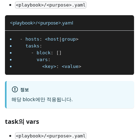
<playbook>/<purpose>.yaml
<playbook>/<purpose>.yaml
-
hosts
:
 <host
|
group
>
tasks
:
-
block
:
[
]
vars
:
<key>
:
 <value
>
정보
해당 block에만 적용됩니다.
task의 vars
<playbook>/<purpose>.yaml