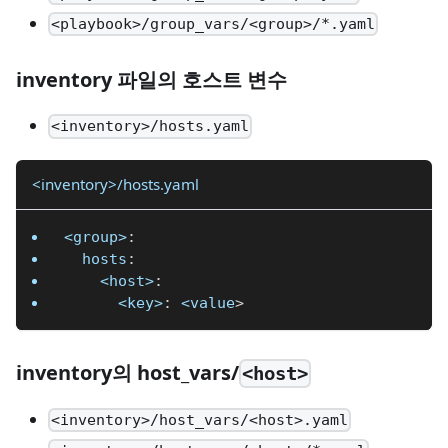
<playbook>/group_vars/<group>/*.yaml
inventory 파일의 호스트 변수
<inventory>/hosts.yaml
<inventory>/hosts.yaml
<group>
:
hosts
:
<host>
:
<key>
:
 <value
>
inventory의 host_vars/
<host>
<inventory>/host_vars/<host>.yaml