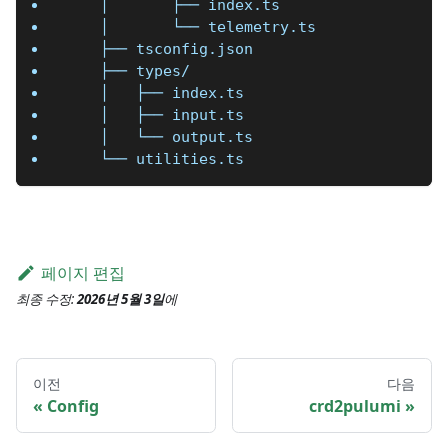
    │       ├── index.ts
    │       └── telemetry.ts
    ├── tsconfig.json
    ├── types/
    │   ├── index.ts
    │   ├── input.ts
    │   └── output.ts
    └── utilities.ts
페이지 편집
최종 수정:
2026년 5월 3일
에
이전
다음
Config
crd2pulumi