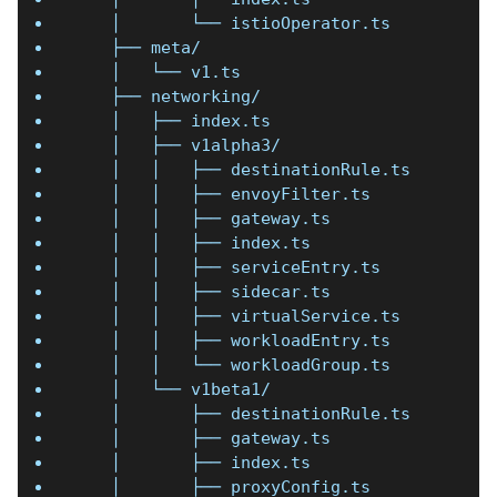
    │       └── istioOperator.ts
    ├── meta/
    │   └── v1.ts
    ├── networking/
    │   ├── index.ts
    │   ├── v1alpha3/
    │   │   ├── destinationRule.ts
    │   │   ├── envoyFilter.ts
    │   │   ├── gateway.ts
    │   │   ├── index.ts
    │   │   ├── serviceEntry.ts
    │   │   ├── sidecar.ts
    │   │   ├── virtualService.ts
    │   │   ├── workloadEntry.ts
    │   │   └── workloadGroup.ts
    │   └── v1beta1/
    │       ├── destinationRule.ts
    │       ├── gateway.ts
    │       ├── index.ts
    │       ├── proxyConfig.ts