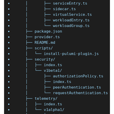
    │       ├── serviceEntry.ts
    │       ├── sidecar.ts
    │       ├── virtualService.ts
    │       ├── workloadEntry.ts
    │       └── workloadGroup.ts
    ├── package.json
    ├── provider.ts
    ├── README.md
    ├── scripts/
    │   └── install-pulumi-plugin.js
    ├── security/
    │   ├── index.ts
    │   └── v1beta1/
    │       ├── authorizationPolicy.ts
    │       ├── index.ts
    │       ├── peerAuthentication.ts
    │       └── requestAuthentication.ts
    ├── telemetry/
    │   ├── index.ts
    │   └── v1alpha1/