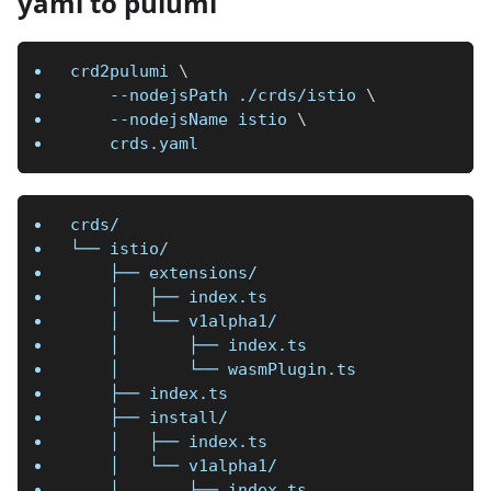
yaml to pulumi
crd2pulumi 
\
--nodejsPath
 ./crds/istio 
\
--nodejsName
 istio 
\
    crds.yaml
crds/
└── istio/
    ├── extensions/
    │   ├── index.ts
    │   └── v1alpha1/
    │       ├── index.ts
    │       └── wasmPlugin.ts
    ├── index.ts
    ├── install/
    │   ├── index.ts
    │   └── v1alpha1/
    │       ├── index.ts