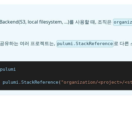
Backend(S3, local filesystem, ...)를 사용할 때, 조직은
organi
rl을 공유하는 여러 프로젝트는,
로 다른
pulumi.StackReference
pulumi
 pulumi
.
StackReference
(
"organization/<project>/<s