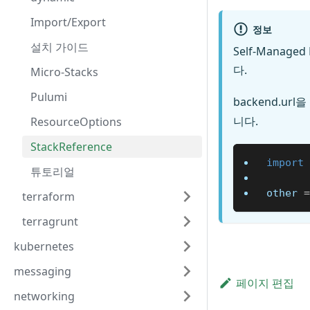
Import/Export
정보
설치 가이드
Self-Managed 
다.
Micro-Stacks
Pulumi
backend.u
니다.
ResourceOptions
StackReference
import
 
튜토리얼
other 
=
terraform
terragrunt
kubernetes
messaging
페이지 편집
networking