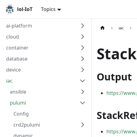
lol-IoT
Topics
ai-platform
iac
cloud
Stac
container
database
device
Output
iac
ansible
https://www.
pulumi
StackRe
Config
crd2pulumi
https://www.
dynamic