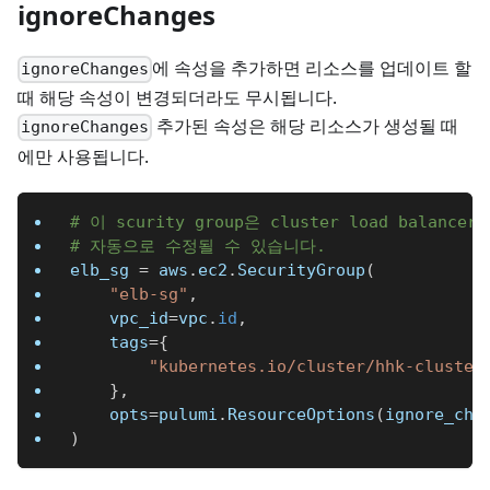
ignoreChanges
에 속성을 추가하면 리소스를 업데이트 할
ignoreChanges
때 해당 속성이 변경되더라도 무시됩니다.
추가된 속성은 해당 리소스가 생성될 때
ignoreChanges
에만 사용됩니다.
# 이 scurity group은 cluster load balan
# 자동으로 수정될 수 있습니다.
elb_sg 
=
 aws
.
ec2
.
SecurityGroup
(
"elb-sg"
,
    vpc_id
=
vpc
.
id
,
    tags
=
{
"kubernetes.io/cluster/hhk-cluster
}
,
    opts
=
pulumi
.
ResourceOptions
(
ignore_cha
)