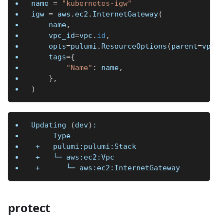
name 
=
"kubernetes-igw"
igw 
=
 aws
.
ec2
.
InternetGateway
(
    name
,
    vpc_id
=
vpc
.
id
,
    opts
=
pulumi
.
ResourceOptions
(
parent
=
vpc
    tags
=
{
"Name"
:
 name
,
}
,
)
Updating 
(
dev
)
:
     Type                                 
 +   pulumi:pulumi:Stack                  
 +   └─ aws:ec2:Vpc                       
 +      └─ aws:ec2:InternetGateway        
protect