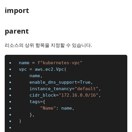
import
parent
리소스의 상위 항목을 지정할 수 있습니다.
name 
=
f"kubernetes-vpc"
vpc 
=
 aws
.
ec2
.
Vpc
(
    name
,
    enable_dns_support
=
True
,
    instance_tenancy
=
"default"
,
    cidr_block
=
"172.16.0.0/16"
,
    tags
=
{
"Name"
:
 name
,
}
,
)