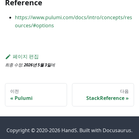
Reference
https://www.pulumi.com/docs/intro/concepts/res
ources/#options
페이지 편집
최종 수정:
2026년 5월 3일
에
이전
다음
Pulumi
StackReference
Copyright © 2020-2026 HandS. Built with Docusaurus.