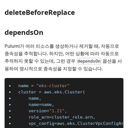
deleteBeforeReplace
dependsOn
Pulumi가 여러 리소스를 생성하거나 제거할 때, 자동으로
종속성을 추적합니다. 하지만, 어떤 상황에 따라 자동으로
추적하지 못할 수 있는데, 그런 경우
옵션을 사
dependsOn
용하여 명시적으로 종속성을 지정할 수 있습니다.
name 
=
"eks-cluster"
cluster 
=
 aws
.
eks
.
Cluster
(
    name
,
    name
=
name
,
    version
=
"1.21"
,
    role_arn
=
cluster_role
.
arn
,
    vpc_config
=
aws
.
eks
.
ClusterVpcConfigArg