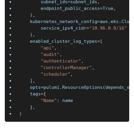
        subnet_ids
=
subnet_ids
,
        endpoint_public_access
=
True
,
)
,
    kubernetes_network_config
=
aws
.
eks
.
Clus
        service_ipv4_cidr
=
"10.96.0.0/16"
)
,
    enabled_cluster_log_types
=
[
"api"
,
"audit"
,
"authenticator"
,
"controllerManager"
,
"scheduler"
,
]
,
    opts
=
pulumi
.
ResourceOptions
(
depends_on
    tags
=
{
"Name"
:
 name
}
,
)