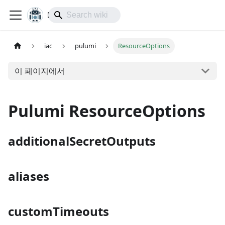
lol-IoT
iac
pulumi
ResourceOptions
이 페이지에서
Pulumi ResourceOptions
additionalSecretOutputs
aliases
customTimeouts