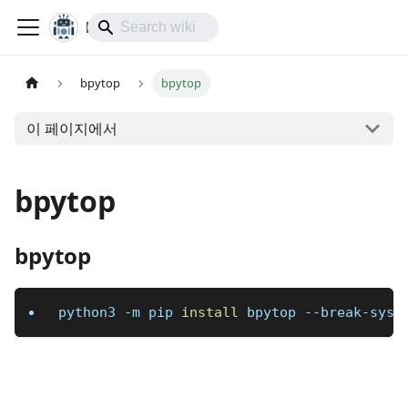
lol-IoT
bpytop
bpytop
이 페이지에서
bpytop
bpytop
python3 
-m
 pip 
install
 bpytop --break-syst