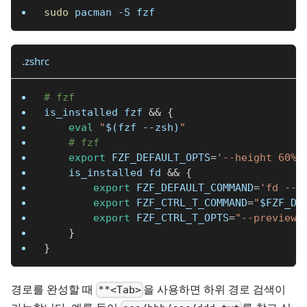
sudo
 pacman 
-S
 fzf
.zshrc
# fzf
is_installed fzf 
&&
{
eval
"
$(
fzf 
--zsh
)
"
# fzf
export
FZF_DEFAULT_OPTS
=
'--height 60% 
    is_installed fd 
&&
{
export
FZF_DEFAULT_COMMAND
=
'fd --t
export
FZF_CTRL_T_COMMAND
=
"
$FZF_DE
export
FZF_CTRL_T_OPTS
=
"--preview 
}
}
경로를 완성할 때
을 사용하면 하위 경로 검색이
**<Tab>