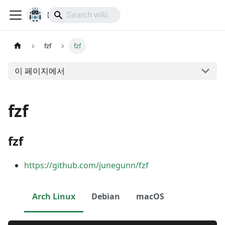
lol-IoT
fzf
fzf
이 페이지에서
fzf
fzf
https://github.com/junegunn/fzf
Arch Linux
Debian
macOS