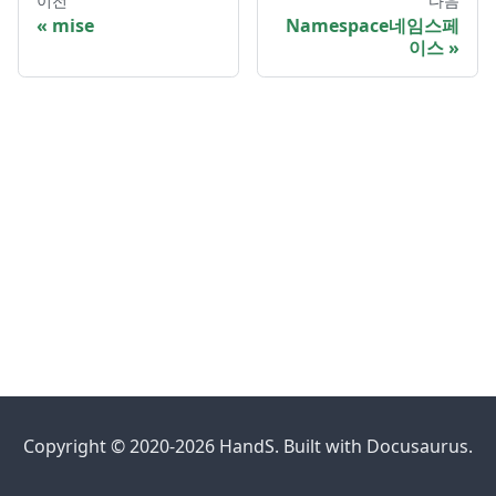
이전
다음
mise
Namespace네임스페
이스
Copyright © 2020-2026 HandS. Built with Docusaurus.