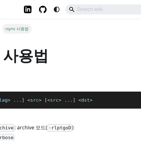
rsync 사용법
c 사용법
lag
>
..
.
]
<
src
>
[
<
src
>
..
.
]
<
dst
>
: archive 모드(
)
chive
-rlptgoD
rbose