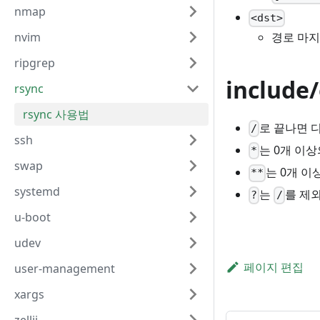
nmap
<dst>
경로 마
nvim
ripgrep
include
rsync
rsync 사용법
로 끝나면 
/
ssh
는 0개 이
*
swap
는 0개 
**
systemd
는
를 제
?
/
u-boot
udev
페이지 편집
user-management
xargs