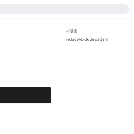
사용법
include/exclude pattern