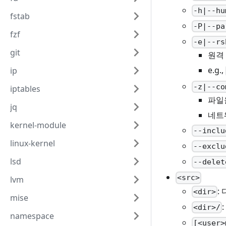
-h|--hu
fstab
-P|--pa
fzf
-e|--rs
git
원격
e.g.,
ip
-z|--co
iptables
파일
jq
네트
kernel-module
--inclu
linux-kernel
--exclu
lsd
--delet
<src>
lvm
:
<dir>
mise
<dir>/
namespace
[<user>