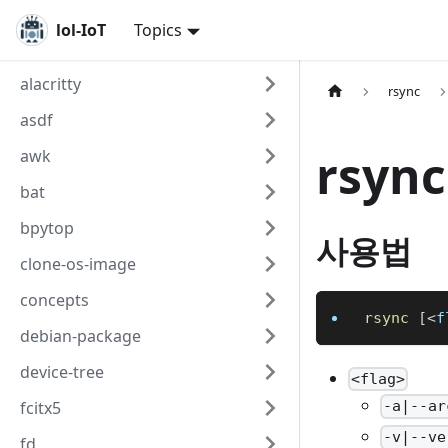
lol-IoT
Topics
alacritty
rsync
asdf
rsyn
awk
bat
bpytop
사용법
clone-os-image
concepts
rsync
[
<
f
debian-package
device-tree
<flag>
fcitx5
-a|--ar
-v|--ve
fd