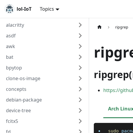
lol-IoT
Topics
alacritty
ripgrep
asdf
ripgr
awk
bat
bpytop
ripgrep(
clone-os-image
concepts
https://gith
debian-package
Arch Linu
device-tree
fcitx5
sudo
 pacm
fd