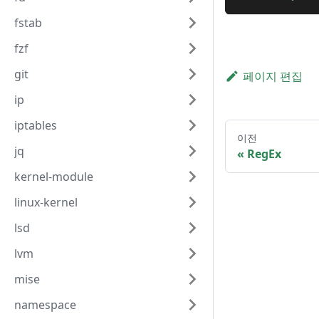
fstab
fzf
git
페이지 편집
ip
iptables
이전
jq
RegEx
kernel-module
linux-kernel
lsd
lvm
mise
namespace