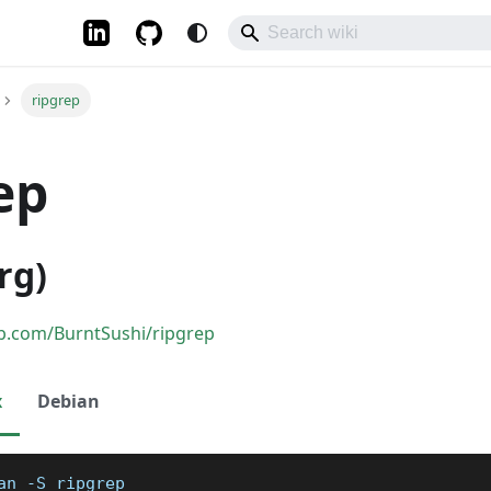
ripgrep
ep
rg)
ub.com/BurntSushi/ripgrep
x
Debian
an 
-S
 ripgrep