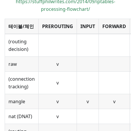
https://stuffphilwrites.com/2014/09/iptables-
processing-flowchart/
테이블/체인
PREROUTING
INPUT
FORWARD
(routing
decision)
raw
v
(connection
v
tracking)
mangle
v
v
v
nat (DNAT)
v