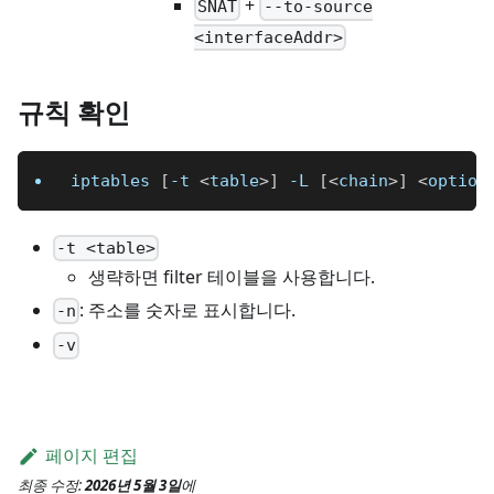
+
SNAT
--to-source
<interfaceAddr>
규칙 확인
iptables 
[
-t 
<
table
>
]
-L
[
<
chain
>
]
<
option
-t <table>
생략하면 filter 테이블을 사용합니다.
: 주소를 숫자로 표시합니다.
-n
-v
페이지 편집
최종 수정:
2026년 5월 3일
에