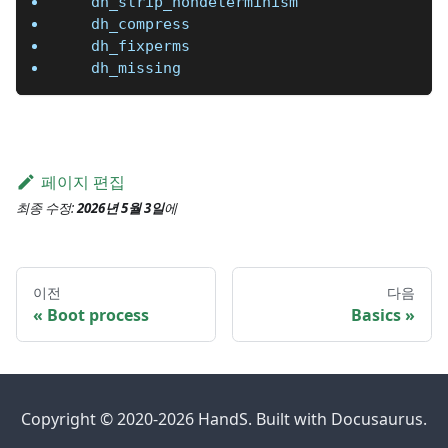
   dh_strip_nondeterminism
   dh_compress
   dh_fixperms
   dh_missing
페이지 편집
최종 수정:
2026년 5월 3일
에
이전
다음
Boot process
Basics
Copyright © 2020-2026 HandS. Built with Docusaurus.