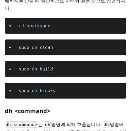
패키지를 만들 때 일반적으로 아래와 같은 순으로 진행됩니
다.
cd
<
package
>
sudo
 dh clean
sudo
 dh build
sudo
 dh binary
dh_<command>
는
명령에 의해 호출됩니다.
명령어
dh_<command>
dh
dh