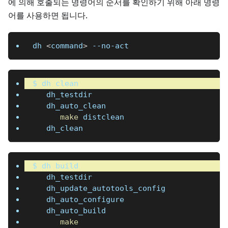
에 의해 호출되는 명령어의 순서를 확인하기 위해 아래 명령
어를 사용하면 됩니다.
dh 
<
command
>
 --no-act
$ dh clean
   dh_testdir
   dh_auto_clean
make
 distclean
   dh_clean
$ dh build
   dh_testdir
   dh_update_autotools_config
   dh_auto_configure
   dh_auto_build
make