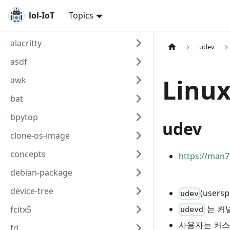
lol-IoT
Topics
alacritty
udev
asdf
Linux
awk
bat
bpytop
udev
clone-os-image
concepts
https://man7
debian-package
device-tree
(user
udev
는 커
fcitx5
udevd
사용자는 커
fd