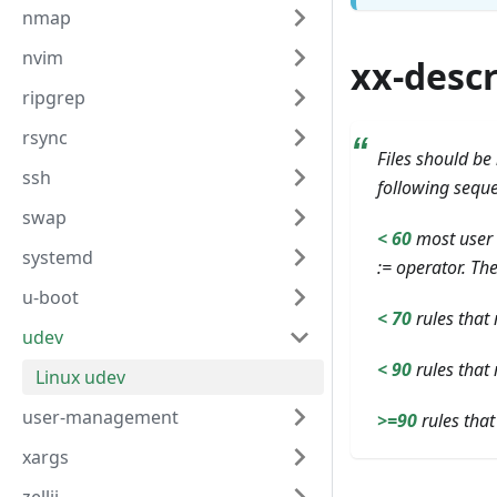
nmap
nvim
xx-desc
ripgrep
rsync
Files should be
ssh
following seque
swap
< 60
most user r
systemd
:= operator. Th
u-boot
< 70
rules that 
udev
< 90
rules that
Linux udev
user-management
>=90
rules that
xargs