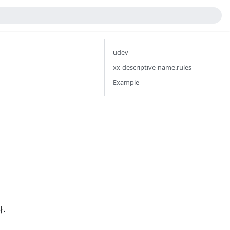
udev
xx-descriptive-name.rules
Example
.