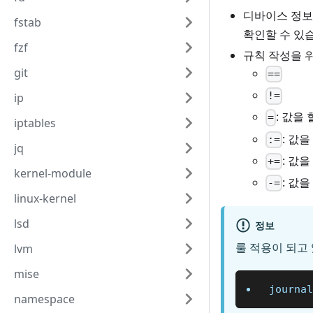
디바이스 정
fstab
확인할 수 있
fzf
규칙 작성을 
git
==
!=
ip
: 값을
=
iptables
: 값
:=
jq
: 값
+=
kernel-module
: 값
-=
linux-kernel
lsd
정보
룰 적용이 되고
lvm
mise
journal
namespace