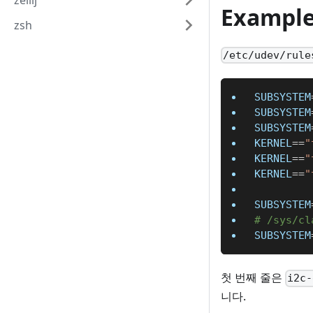
zellij
Exampl
zsh
/etc/udev/rule
SUBSYSTEM
SUBSYSTEM
SUBSYSTEM
KERNEL
==
"
KERNEL
==
"
KERNEL
==
"
SUBSYSTEM
# /sys/cl
SUBSYSTEM
첫 번째 줄은
i2c-
니다.