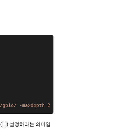
/gpio/ -maxdepth 2 -exec chgrp -HR gpio {} \; -ex
(
) 설정하라는 의미입
=