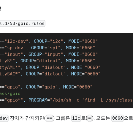
e
s.d/50-gpio.rules
==
"i2c-dev"
, 
GROUP
=
"i2c"
, 
MODE
=
"0660"
==
"spidev"
, 
GROUP
=
"spi"
, 
MODE
=
"0660"
==
"input"
, 
GROUP
=
"input"
, 
MODE
=
"0660"
ttyS*"
, 
GROUP
=
"dialout"
, 
MODE
=
"0660"
ttyAML*"
, 
GROUP
=
"dialout"
, 
MODE
=
"0660"
ttySAC*"
, 
GROUP
=
"dialout"
, 
MODE
=
"0660"
==
"gpio"
, 
GROUP
=
"gpio"
, 
MODE
=
"0660"
ass/gpio
==
"gpio*"
, 
PROGRAM
=
"/bin/sh -c 'find -L /sys/class
장치가 감지되면(
) 그룹은
로(
), 모드는
으로
dev
==
i2c
=
0660