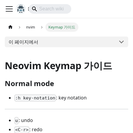
lol-IoT
nvim
Keymap 가이드
이 페이지에서
Neovim Keymap 가이드
Normal mode
: key notation
:h key-notation
: undo
u
: redo
<C-r>