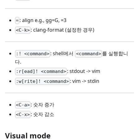
: align e.g., gg=G, =3
=
: clang-format (설정한 경우)
<C-k>
: shell에서
를 실행합니
:! <command>
<command>
다.
: stdout -> vim
:r[ead]! <command>
: vim -> stdin
:w[rite]! <command>
: 숫자 증가
<C-a>
: 숫자 감소
<C-x>
Visual mode