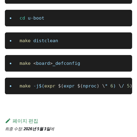
cd
 u-boot
make
 distclean
make
<
board
>
_defconfig
make
 -j
$(
expr
$(
expr 
$(
nproc
)
\
* 
6
)
\
/ 
5
)
페이지 편집
최종 수정:
2026년 5월 3일
에