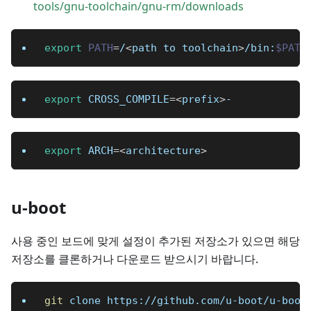
tools/gnu-toolchain/gnu-rm/downloads
export
PATH
=
/
<
path to toolchain
>
/bin:
$PATH
export
CROSS_COMPILE
=
<
prefix
>
-
export
ARCH
=
<
architecture
>
u-boot
사용 중인 보드에 맞게 설정이 추가된 저장소가 있으면 해당
저장소를 클론하거나 다운로드 받으시기 바랍니다.
git
 clone https://github.com/u-boot/u-boot