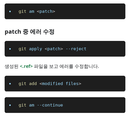
git
 am 
<
patch
>
patch 중 에러 수정
git
 apply 
<
patch
>
--reject
생성된
<.ref>
파일을 보고 에러를 수정합니다.
git
add
<
modified files
>
git
 am 
--continue